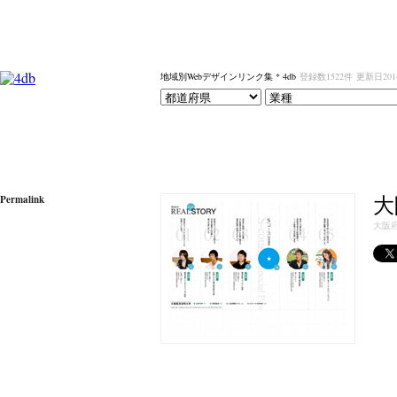
地域別Webデザインリンク集 * 4db
登録数1522件
更新日201
大
Permalink
大阪