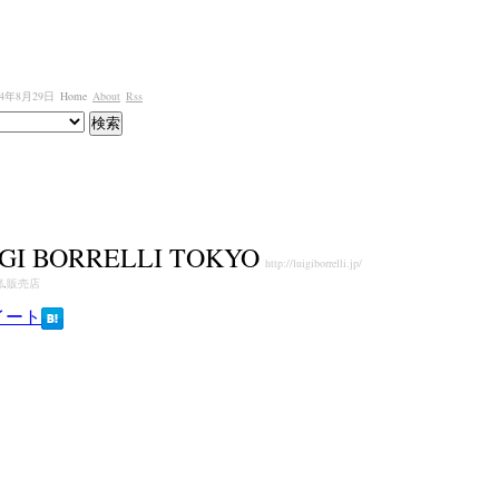
4年8月29日
Home
About
Rss
IGI BORRELLI TOKYO
http://luigiborrelli.jp/
都
,
販売店
イート