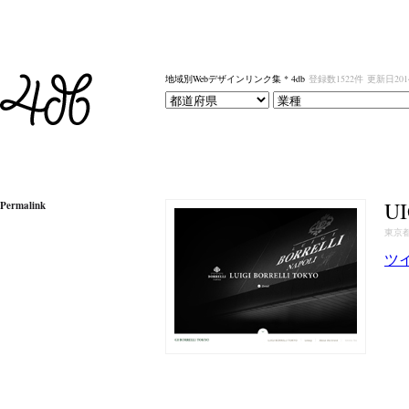
地域別Webデザインリンク集 * 4db
登録数1522件
更新日201
U
Permalink
東京
ツ