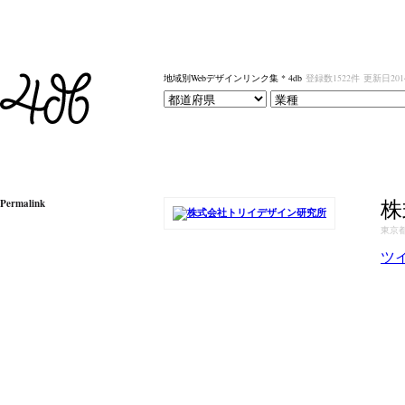
地域別Webデザインリンク集 * 4db
登録数1522件
更新日201
株
Permalink
東京
ツ