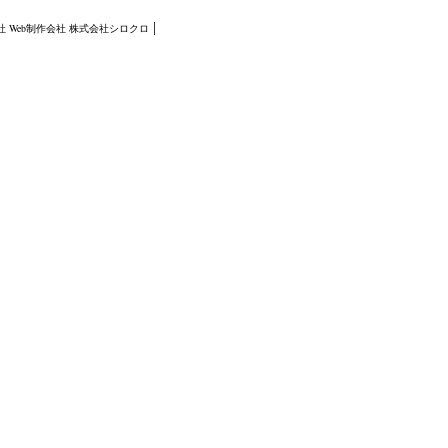
社
Web制作会社 株式会社シロクロ