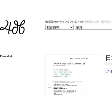
地域別Webデザインリンク集 * 4db
登録数1522件
更新日201
日
Permalink
東京
ツ