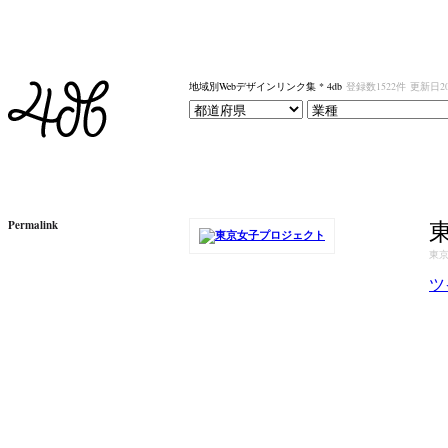
地域別Webデザインリンク集 * 4db
登録数1522件
更新日20
Permalink
東
ツ