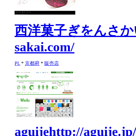
西洋菓子ぎをんさか
sakai.com/
PL
*
京都府
*
販売店
aguije
http://aguije.jp