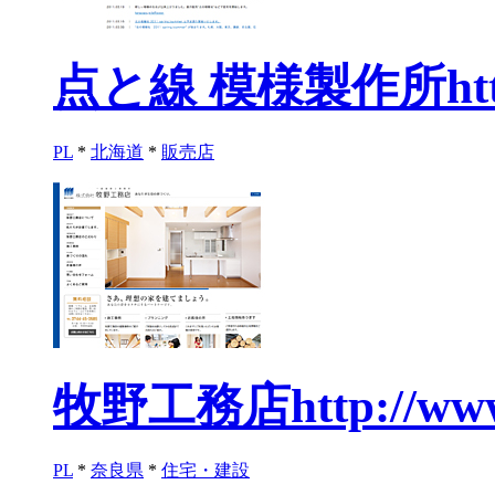
点と線 模様製作所
ht
PL
*
北海道
*
販売店
牧野工務店
http://ww
PL
*
奈良県
*
住宅・建設