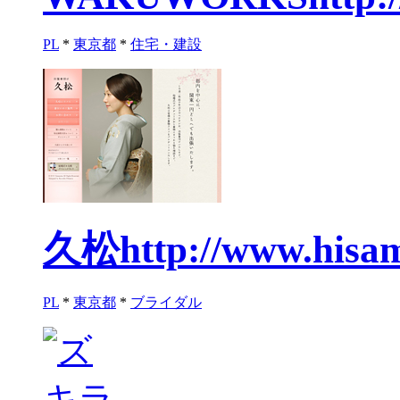
PL
*
東京都
*
住宅・建設
久松
http://www.hisam
PL
*
東京都
*
ブライダル