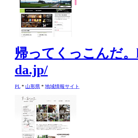
帰ってくっこんだ。
da.jp/
PL
*
山形県
*
地域情報サイト