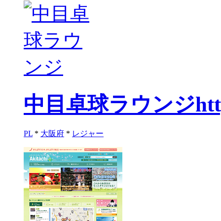
中目卓球ラウンジ
htt
PL
*
大阪府
*
レジャー