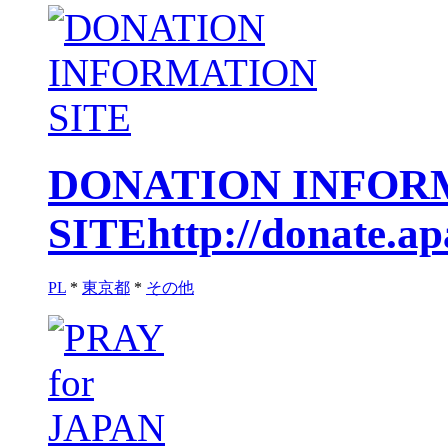
DONATION INFOR
SITE
http://donate.a
PL
*
東京都
*
その他