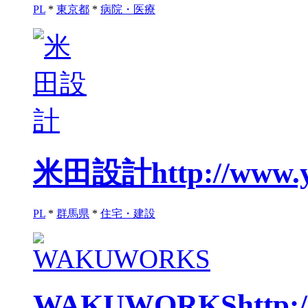
PL
*
東京都
*
病院・医療
米田設計
http://www.
PL
*
群馬県
*
住宅・建設
WAKUWORKS
http: