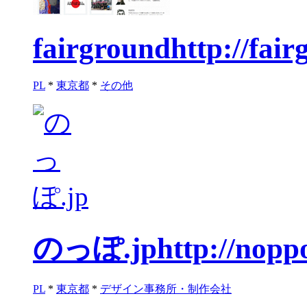
fairground
http://fai
PL
*
東京都
*
その他
のっぽ.jp
http://noppo
PL
*
東京都
*
デザイン事務所・制作会社